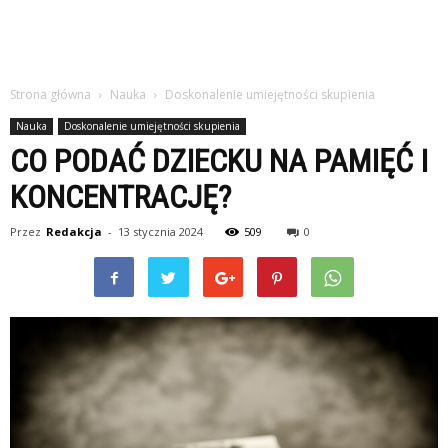
Strona główna
Nauka
Doskonalenie umiejętności skupienia
Nauka
Doskonalenie umiejętności skupienia
CO PODAĆ DZIECKU NA PAMIĘĆ I
KONCENTRACJĘ?
Przez
Redakcja
-
13 stycznia 2024
509
0