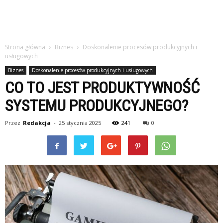
Strona główna
Biznes
Doskonalenie procesów produkcyjnych i
usługowych
Biznes
Doskonalenie procesów produkcyjnych i usługowych
CO TO JEST PRODUKTYWNOŚĆ
SYSTEMU PRODUKCYJNEGO?
Przez
Redakcja
-
25 stycznia 2025
241
0