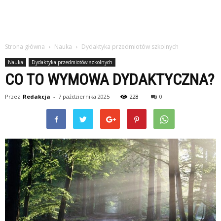
Strona główna
Nauka
Dydaktyka przedmiotów szkolnych
Nauka
Dydaktyka przedmiotów szkolnych
CO TO WYMOWA DYDAKTYCZNA?
Przez
Redakcja
-
7 października 2025
228
0