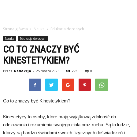
Strona główna
Nauka
Edukacja dorosłych
Nauka
Edukacja dorosłych
CO TO ZNACZY BYĆ
KINESTETYKIEM?
Przez
Redakcja
-
25 marca 2025
273
0
Co to znaczy być Kinestetykiem?
Kinestetycy to osoby, które mają wyjątkową zdolność do
odczuwania i rozumienia swojego ciała oraz ruchu. Są to ludzie,
którzy są bardzo świadomi swoich fizycznych doświadczeń i