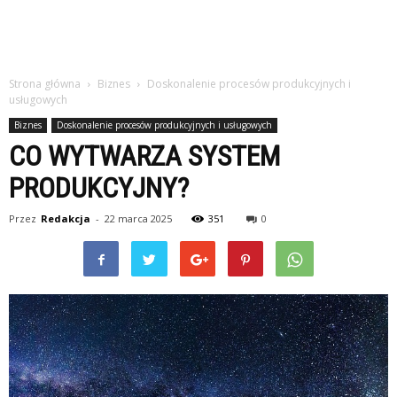
Strona główna
Biznes
Doskonalenie procesów produkcyjnych i
usługowych
Biznes
Doskonalenie procesów produkcyjnych i usługowych
CO WYTWARZA SYSTEM
PRODUKCYJNY?
Przez
Redakcja
-
22 marca 2025
351
0