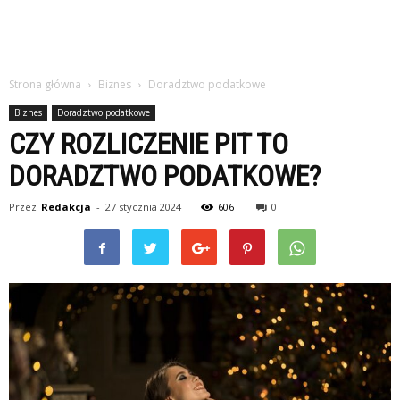
Strona główna
Biznes
Doradztwo podatkowe
Biznes
Doradztwo podatkowe
CZY ROZLICZENIE PIT TO
DORADZTWO PODATKOWE?
Przez
Redakcja
-
27 stycznia 2024
606
0