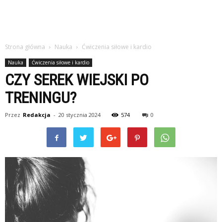
Strona główna
Nauka
Ćwiczenia siłowe i kardio
Nauka
Ćwiczenia siłowe i kardio
CZY SEREK WIEJSKI PO
TRENINGU?
Przez
Redakcja
-
20 stycznia 2024
574
0