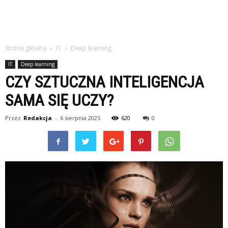
Strona główna
IT
Deep learning
IT
Deep learning
CZY SZTUCZNA INTELIGENCJA
SAMA SIĘ UCZY?
Przez
Redakcja
-
6 sierpnia 2025
620
0