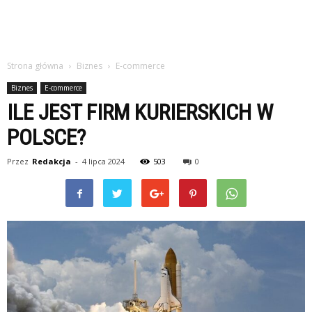
Strona główna
Biznes
E-commerce
Biznes
E-commerce
ILE JEST FIRM KURIERSKICH W
POLSCE?
Przez
Redakcja
-
4 lipca 2024
503
0