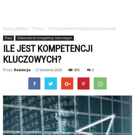
Strona główna
Praca
Doskonalenie kompetencji branżowych
Praca
Doskonalenie kompetencji branżowych
ILE JEST KOMPETENCJI
KLUCZOWYCH?
Przez
Redakcja
-
27 kwietnia 2024
395
0