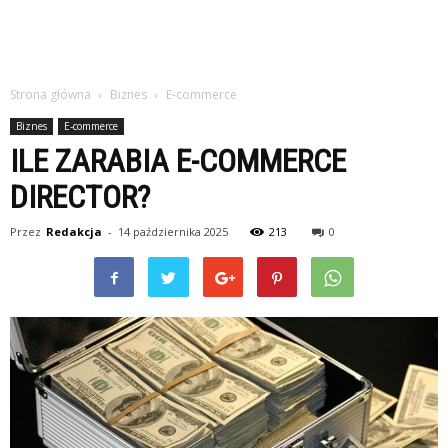
Strona główna
Biznes
E-commerce
Biznes
E-commerce
ILE ZARABIA E-COMMERCE
DIRECTOR?
Przez
Redakcja
-
14 października 2025
213
0