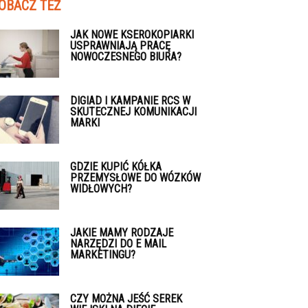
OBACZ TEŻ
JAK NOWE KSEROKOPIARKI
USPRAWNIAJĄ PRACĘ
NOWOCZESNEGO BIURA?
DIGIAD I KAMPANIE RCS W
SKUTECZNEJ KOMUNIKACJI
MARKI
GDZIE KUPIĆ KÓŁKA
PRZEMYSŁOWE DO WÓZKÓW
WIDŁOWYCH?
JAKIE MAMY RODZAJE
NARZĘDZI DO E MAIL
MARKETINGU?
CZY MOŻNA JEŚĆ SEREK