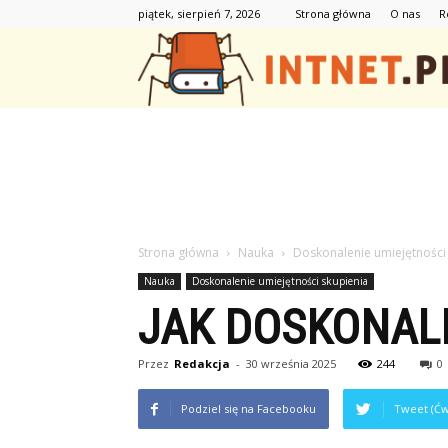
piątek, sierpień 7, 2026
Strona główna
O nas
R
Strona główna
Nauka
Doskonalenie umiejętności
Nauka
Doskonalenie umiejętności skupienia
JAK DOSKONAL
Przez
Redakcja
-
30 września 2025
244
0
Podziel się na Facebooku
Tweet (Ćw