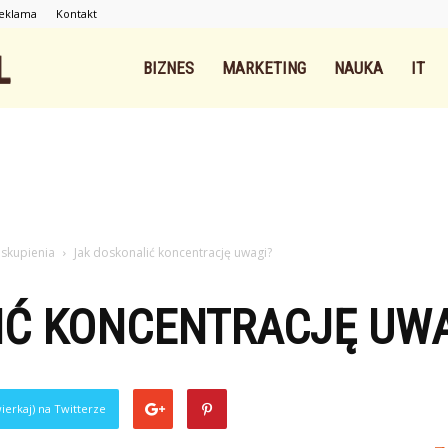
eklama
Kontakt
Intnet.pl
BIZNES
MARKETING
NAUKA
IT
 skupienia
Jak doskonalić koncentrację uwagi?
IĆ KONCENTRACJĘ UWA
ierkaj) na Twitterze