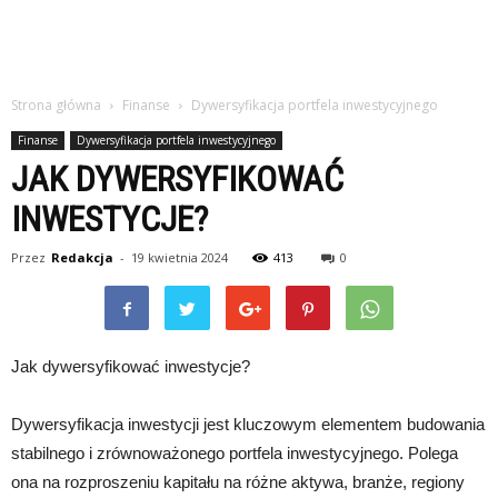
Strona główna
Finanse
Dywersyfikacja portfela inwestycyjnego
Finanse
Dywersyfikacja portfela inwestycyjnego
JAK DYWERSYFIKOWAĆ
INWESTYCJE?
Przez
Redakcja
-
19 kwietnia 2024
413
0
Jak dywersyfikować inwestycje?
Dywersyfikacja inwestycji jest kluczowym elementem budowania
stabilnego i zrównoważonego portfela inwestycyjnego. Polega
ona na rozproszeniu kapitału na różne aktywa, branże, regiony