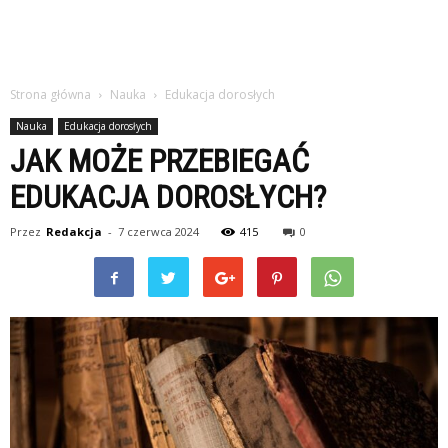
Strona główna
Nauka
Edukacja dorosłych
Nauka
Edukacja dorosłych
JAK MOŻE PRZEBIEGAĆ
EDUKACJA DOROSŁYCH?
Przez
Redakcja
-
7 czerwca 2024
415
0