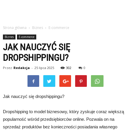
Strona główna
Biznes
E-commerce
Biznes
E-commerce
JAK NAUCZYĆ SIĘ
DROPSHIPPINGU?
Przez
Redakcja
-
25 lipca 2025
302
0
Jak nauczyć się dropshippingu?
Dropshipping to model biznesowy, który zyskuje coraz większą
popularność wśród przedsiębiorców online. Pozwala on na
sprzedaż produktów bez konieczności posiadania własnego