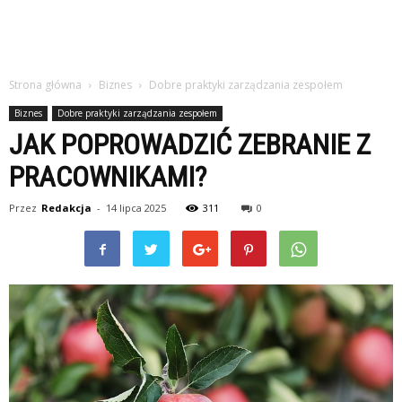
Strona główna
Biznes
Dobre praktyki zarządzania zespołem
Biznes
Dobre praktyki zarządzania zespołem
JAK POPROWADZIĆ ZEBRANIE Z
PRACOWNIKAMI?
Przez
Redakcja
-
14 lipca 2025
311
0