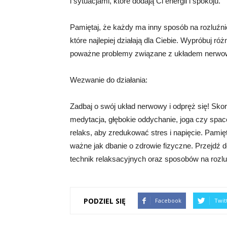
i sytuacjami, które dodają Ci energii i spokoju.
Pamiętaj, że każdy ma inny sposób na rozluźni
które najlepiej działają dla Ciebie. Wypróbuj r
poważne problemy związane z układem nerwow
Wezwanie do działania:
Zadbaj o swój układ nerwowy i odpręż się! Skor
medytacja, głębokie oddychanie, joga czy spa
relaks, aby zredukować stres i napięcie. Pamię
ważne jak dbanie o zdrowie fizyczne. Przejdź do
technik relaksacyjnych oraz sposobów na rozl
PODZIEL SIĘ
Facebook
Twit