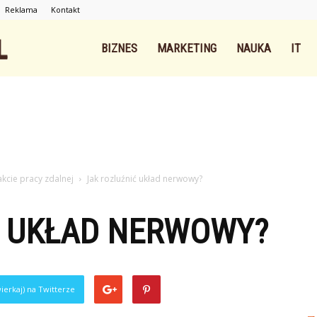
Reklama
Kontakt
Intnet.pl
BIZNES
MARKETING
NAUKA
IT
akcie pracy zdalnej
Jak rozluźnić układ nerwowy?
Ć UKŁAD NERWOWY?
ierkaj) na Twitterze