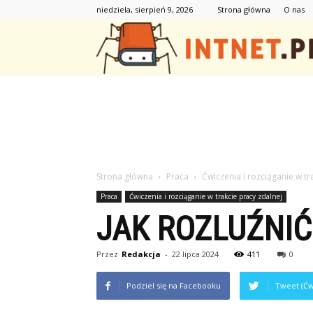
niedziela, sierpień 9, 2026
Strona główna
O nas
Strona główna
Praca
Ćwiczenia i rozciąganie w tr
Praca
Ćwiczenia i rozciąganie w trakcie pracy zdalnej
JAK ROZLUŹNI
Przez
Redakcja
-
22 lipca 2024
411
0
Podziel się na Facebooku
Tweet (Ćw