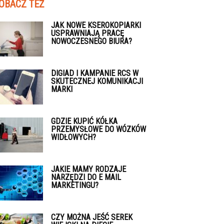
OBACZ TEŻ
JAK NOWE KSEROKOPIARKI
USPRAWNIAJĄ PRACĘ
NOWOCZESNEGO BIURA?
DIGIAD I KAMPANIE RCS W
SKUTECZNEJ KOMUNIKACJI
MARKI
GDZIE KUPIĆ KÓŁKA
PRZEMYSŁOWE DO WÓZKÓW
WIDŁOWYCH?
JAKIE MAMY RODZAJE
NARZĘDZI DO E MAIL
MARKETINGU?
CZY MOŻNA JEŚĆ SEREK