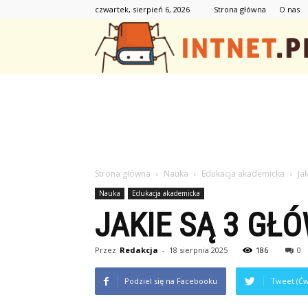
czwartek, sierpień 6, 2026
Strona główna
O nas
Strona główna
Nauka
Edukacja akademicka
Ja
Nauka
Edukacja akademicka
JAKIE SĄ 3 GŁ
Przez
Redakcja
-
18 sierpnia 2025
186
0
Podziel się na Facebooku
Tweet (Ćw