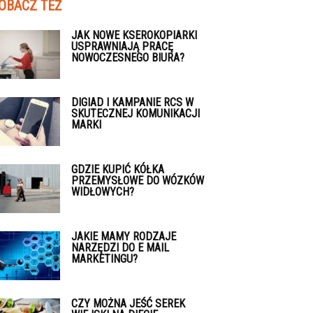
OBACZ TEŻ
JAK NOWE KSEROKOPIARKI
USPRAWNIAJĄ PRACĘ
NOWOCZESNEGO BIURA?
DIGIAD I KAMPANIE RCS W
SKUTECZNEJ KOMUNIKACJI
MARKI
GDZIE KUPIĆ KÓŁKA
PRZEMYSŁOWE DO WÓZKÓW
WIDŁOWYCH?
JAKIE MAMY RODZAJE
NARZĘDZI DO E MAIL
MARKETINGU?
CZY MOŻNA JEŚĆ SEREK