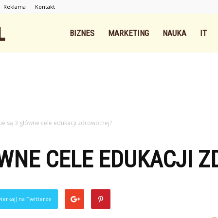
Reklama
Kontakt
Intnet.pl
BIZNES
MARKETING
NAUKA
IT
kie są 3 główne cele edukacji zdrowotnej?
ÓWNE CELE EDUKACJI 
ierkaj) na Twitterze