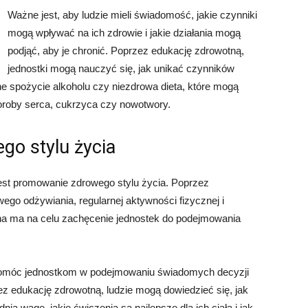
Ważne jest, aby ludzie mieli świadomość, jakie czynniki
mogą wpływać na ich zdrowie i jakie działania mogą
podjąć, aby je chronić. Poprzez edukację zdrowotną,
jednostki mogą nauczyć się, jak unikać czynników
ne spożycie alkoholu czy niezdrowa dieta, które mogą
oroby serca, cukrzyca czy nowotwory.
go stylu życia
est promowanie zdrowego stylu życia. Poprzez
wego odżywiania, regularnej aktywności fizycznej i
a ma na celu zachęcenie jednostek do podejmowania
pomóc jednostkom w podejmowaniu świadomych decyzji
 edukację zdrowotną, ludzie mogą dowiedzieć się, jak
ią wagę, jakie ćwiczenia są najlepsze dla ich ciała i jak