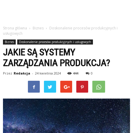
Strona główna
Biznes
Doskonalenie procesów produkcyjnych i
usługowych
Biznes
Doskonalenie procesów produkcyjnych i usługowych
JAKIE SĄ SYSTEMY
ZARZĄDZANIA PRODUKCJA?
Przez
Redakcja
-
24 kwietnia 2024
444
0