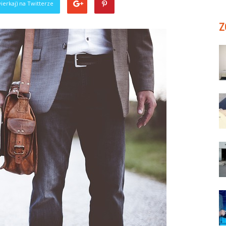
ierkaj) na Twitterze
Z