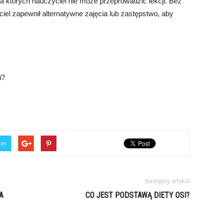
dla których nauczyciel nie może przeprowadzić lekcji. Bez
iel zapewnił alternatywne zajęcia lub zastępstwo, aby
i?
ter
Następny artykuł
A
CO JEST PODSTAWĄ DIETY OSI?