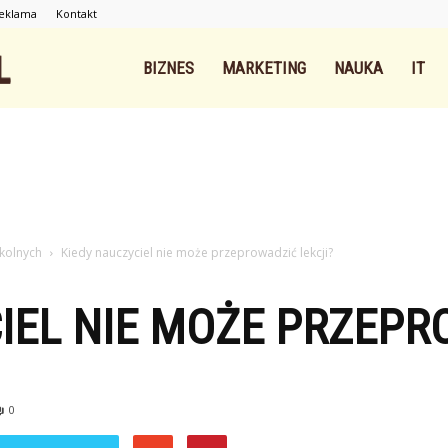
eklama
Kontakt
Intnet.pl
BIZNES
MARKETING
NAUKA
IT
kolnych
Kiedy nauczyciel nie może przeprowadzić lekcji?
IEL NIE MOŻE PRZEPR
0