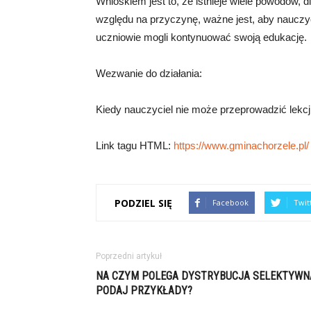
Wnioskiem jest to, że istnieje wiele powodów, 
względu na przyczynę, ważne jest, aby nauczyc
uczniowie mogli kontynuować swoją edukację.
Wezwanie do działania:
Kiedy nauczyciel nie może przeprowadzić lekcj
Link tagu HTML:
https://www.gminachorzele.pl/
PODZIEL SIĘ
Facebook
Twit
Poprzedni artykuł
NA CZYM POLEGA DYSTRYBUCJA SELEKTYWN
PODAJ PRZYKŁADY?