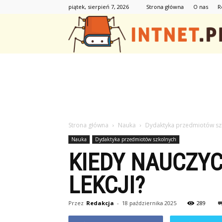
piątek, sierpień 7, 2026
Strona główna
O nas
R
Strona główna
Nauka
Dydaktyka przedmiotów sz
Nauka
Dydaktyka przedmiotów szkolnych
KIEDY NAUCZYC
LEKCJI?
Przez
Redakcja
-
18 października 2025
289