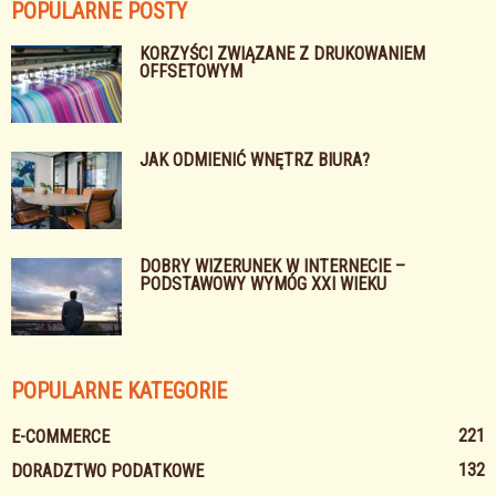
POPULARNE POSTY
KORZYŚCI ZWIĄZANE Z DRUKOWANIEM
OFFSETOWYM
JAK ODMIENIĆ WNĘTRZ BIURA?
DOBRY WIZERUNEK W INTERNECIE –
PODSTAWOWY WYMÓG XXI WIEKU
POPULARNE KATEGORIE
221
E-COMMERCE
132
DORADZTWO PODATKOWE