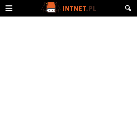
Intnet.pl