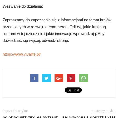
Wezwanie do działania:
Zapraszamy do zapoznania się z informacjami na temat krajów
przodujących w rozwoju e-commerce! Odkryj, jakie kraje są
liderami w tej dziedzinie i jakie innowacje wprowadzają. Aby
dowiedzieć się więcej, odwiedź stronę:
https://www.vivalife.pl/
Poprzedni artykuł
Następny artykuł