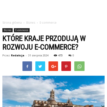
Strona główna
Biznes
E-commerce
Biznes
E-commerce
KTÓRE KRAJE PRZODUJĄ W
ROZWOJU E-COMMERCE?
Przez
Redakcja
-
31 sierpnia 2024
473
0