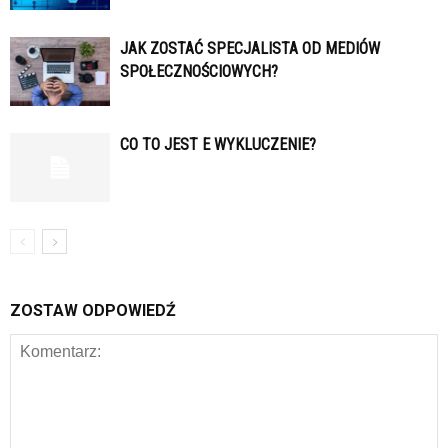
JAK ZOSTAĆ SPECJALISTA OD MEDIÓW
SPOŁECZNOŚCIOWYCH?
CO TO JEST E WYKLUCZENIE?
ZOSTAW ODPOWIEDŹ