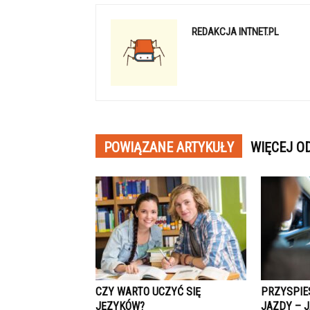
REDAKCJA INTNET.PL
POWIĄZANE ARTYKUŁY
WIĘCEJ O
CZY WARTO UCZYĆ SIĘ
PRZYSPIE
JĘZYKÓW?
JAZDY – 