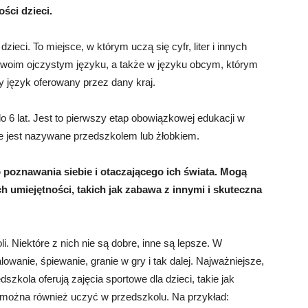
ści dzieci.
ieci. To miejsce, w którym uczą się cyfr, liter i innych
 swoim ojczystym języku, a także w języku obcym, którym
y język oferowany przez dany kraj.
o 6 lat. Jest to pierwszy etap obowiązkowej edukacji w
le jest nazywane przedszkolem lub żłobkiem.
o poznawania siebie i otaczającego ich świata. Mogą
 umiejętności, takich jak zabawa z innymi i skuteczna
. Niektóre z nich nie są dobre, inne są lepsze. W
lowanie, śpiewanie, granie w gry i tak dalej. Najważniejsze,
zkola oferują zajęcia sportowe dla dzieci, takie jak
h można również uczyć w przedszkolu. Na przykład: