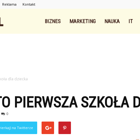
Reklama
Kontakt
Intnet.pl
BIZNES
MARKETING
NAUKA
IT
koła dla dziecka
O PIERWSZA SZKOŁA D
0
ierkaj) na Twitterze