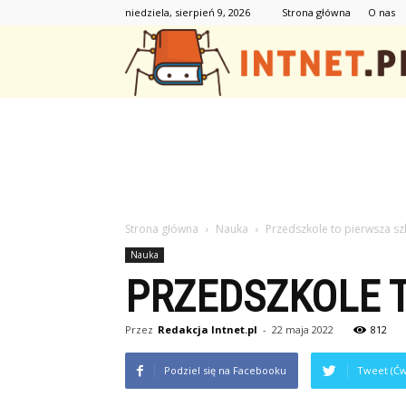
niedziela, sierpień 9, 2026
Strona główna
O nas
Strona główna
Nauka
Przedszkole to pierwsza sz
Nauka
PRZEDSZKOLE T
Przez
Redakcja Intnet.pl
-
22 maja 2022
812
Podziel się na Facebooku
Tweet (Ćw