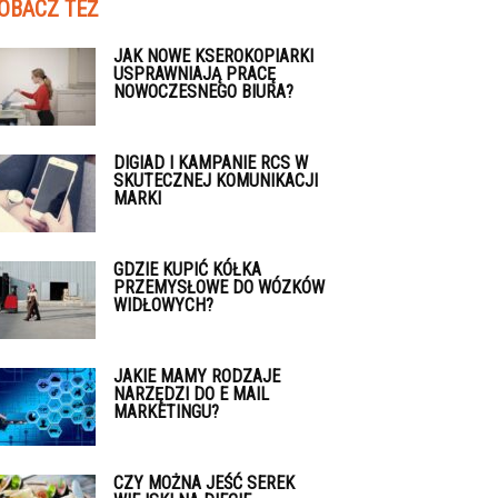
OBACZ TEŻ
JAK NOWE KSEROKOPIARKI
USPRAWNIAJĄ PRACĘ
NOWOCZESNEGO BIURA?
DIGIAD I KAMPANIE RCS W
SKUTECZNEJ KOMUNIKACJI
MARKI
GDZIE KUPIĆ KÓŁKA
PRZEMYSŁOWE DO WÓZKÓW
WIDŁOWYCH?
JAKIE MAMY RODZAJE
NARZĘDZI DO E MAIL
MARKETINGU?
CZY MOŻNA JEŚĆ SEREK