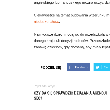
angielskiego lub francuskiego można uczyć dzie
Ciekawostkę na temat budowania wizerunku mar
niedoskonałość
.
Najmłodsze dzieci mogą iść do przedszkola w w
danego kraju lub decyzji rodziców. Przedszkol
zabawę dzieciom, gdy dorosną, aby miały leps
PODZIEL SIĘ
Facebook
Twit
Poprzedni artykuł
CZY DA SIĘ SPRAWDZIĆ DZIAŁANIA AGENCJI
SEO?