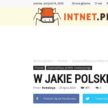
sobota, sierpień 8, 2026
Strona główna
O nas
Strona główna
Finanse
Dywersyfikacja portfela i
Finanse
Dywersyfikacja portfela inwestycyjnego
W JAKIE POLSK
Przez
Redakcja
-
25 lipca 2024
477
0
Podziel się na Facebooku
Tweet (Ćw