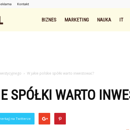
Reklama
Kontakt
Intnet.pl
BIZNES
MARKETING
NAUKA
IT
nwestycyjnego
W jakie polskie spółki warto inwestować?
IE SPÓŁKI WARTO INW
ierkaj) na Twitterze