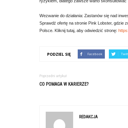
ryzykiem, dlatego zawsze warto skonsultować si
Wezwanie do działania: Zastanów się nad inwest
Sprawdź ofertę na stronie Pink Lobster, gdzie 
Polsce. Kliknij tutaj, aby odwiedzić stronę:
https
PODZIEL SIĘ
Facebook
Twit
Poprzedni artykuł
CO POMAGA W KARIERZE?
REDAKCJA