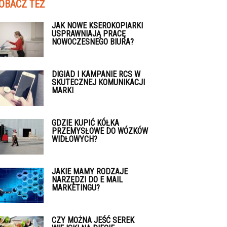
OBACZ TEŻ
JAK NOWE KSEROKOPIARKI
USPRAWNIAJĄ PRACĘ
NOWOCZESNEGO BIURA?
DIGIAD I KAMPANIE RCS W
SKUTECZNEJ KOMUNIKACJI
MARKI
GDZIE KUPIĆ KÓŁKA
PRZEMYSŁOWE DO WÓZKÓW
WIDŁOWYCH?
JAKIE MAMY RODZAJE
NARZĘDZI DO E MAIL
MARKETINGU?
CZY MOŻNA JEŚĆ SEREK