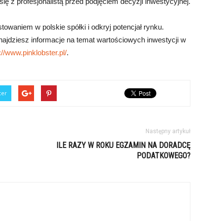
ę z profesjonalistą przed podjęciem decyzji inwestycyjnej.
owaniem w polskie spółki i odkryj potencjał rynku.
znajdziesz informacje na temat wartościowych inwestycji w
://www.pinklobster.pl/
.
ter
Następny artykuł
ILE RAZY W ROKU EGZAMIN NA DORADCĘ
PODATKOWEGO?